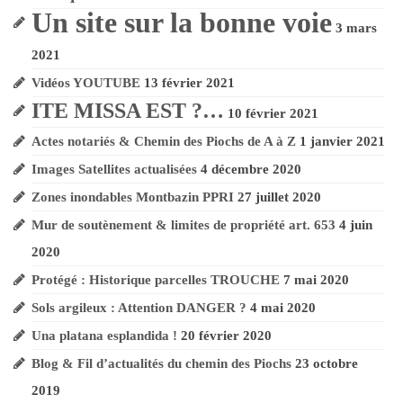
Le calvaire
Un site sur la bonne voie
3 mars
d’André Trouche
2021
Vidéos YOUTUBE
13 février 2021
Me contacter !
ITE MISSA EST ?…
10 février 2021
Actes notariés & Chemin des Piochs de A à Z
1 janvier 2021
Images Satellites actualisées
4 décembre 2020
Zones inondables Montbazin PPRI
27 juillet 2020
Mur de soutènement & limites de propriété art. 653
4 juin
2020
Protégé : Historique parcelles TROUCHE
7 mai 2020
Sols argileux :
Attention DANGER ?
4 mai 2020
Una platana esplandida !
20 février 2020
Blog & Fil d’actualités du chemin des Piochs
23 octobre
2019