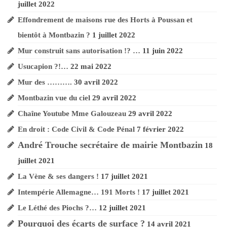
juillet 2022
Montbazin
Effondrement de maisons rue des Horts à Poussan et
La Vène & ses dangers !
bientôt à Montbazin ?
1 juillet 2022
Je veux mon eau
Mur construit sans autorisation !? …
11 juin 2022
!
Usucapion ?!…
22 mai 2022
Mur des ……….
30 avril 2022
Un peu d’humour …
Montbazin vue du ciel
29 avril 2022
Tous ensemble ?
Chaîne Youtube Mme Galouzeau
29 avril 2022
!
En droit : Code Civil & Code Pénal
7 février 2022
André Trouche secrétaire de mairie Montbazin
18
Burzet 29 mars !
juillet 2021
Vendredi Saint
La Vène & ses dangers !
17 juillet 2021
Intempérie Allemagne… 191 Morts !
17 juillet 2021
Le chemin de Croix
Le Léthé des Piochs ?…
12 juillet 2021
d’André Trouche
Pourquoi des écarts de surface ?
14 avril 2021