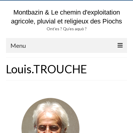
Montbazin & Le chemin d'exploitation
agricole, pluvial et religieux des Piochs
Ont’es ? Qu’es aquò ?
Menu
Accueil
Louis.TROUCHE
Blog & Fil d’actualités du chemin
des Piochs
Pluies & Inondations
Sols argileux :
Attention DANGER ?
Historique parcelles TROUCHE
Actes notariés & Chemin des Piochs de A à Z