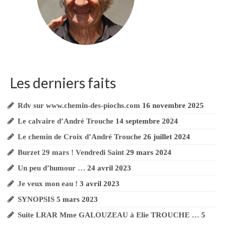
Mur de soutènement & limites de propriété
art. 653
Usucapion…Euh … Oups ?!…
MUR CONSTRUIT SANS
AUTORISATION !? …
Les derniers faits
Suite LRAR Mme GALOUZEAU à Elie
Rdv sur www.chemin-des-piochs.com
16 novembre 2025
TROUCHE …
Le calvaire d’André Trouche
14 septembre 2024
Numériquement votre !
Le chemin de Croix d’André Trouche
26 juillet 2024
Burzet 29 mars ! Vendredi Saint
29 mars 2024
www.montbazin-autrement.com
Un peu d’humour …
24 avril 2023
Chaîne Youtube Mme Galouzeau
Je veux mon eau !
3 avril 2023
SYNOPSIS
5 mars 2023
Vidéos YOUTUBE
Suite LRAR Mme GALOUZEAU à Elie TROUCHE …
5
André Trouche secrétaire de mairie