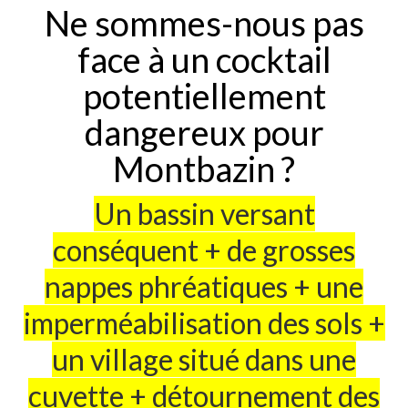
Ne sommes-nous pas
Montbazin
face à un cocktail
La Vène & ses dangers !
Je veux mon eau
potentiellement
!
dangereux pour
Montbazin ?
Un peu d’humour …
Tous ensemble ?
Un bassin versant
!
conséquent + de grosses
Burzet 29 mars !
nappes phréatiques + une
Vendredi Saint
imperméabilisation des sols +
un village situé dans une
Le chemin de Croix
d’André Trouche
cuvette + détournement des