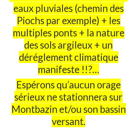
Le calvaire
eaux pluviales (chemin des
d’André Trouche
Piochs par exemple) + les
multiples ponts + la nature
Me contacter !
des sols argileux + un
déréglement climatique
manifeste !!?…
Espérons qu’aucun orage
sérieux ne stationnera sur
Montbazin et/ou son bassin
versant.