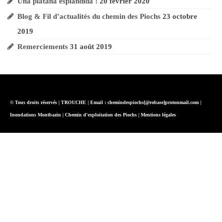
Una platana esplandida !
20 février 2020
Blog & Fil d’actualités du chemin des Piochs
23 octobre
2019
Remerciements
31 août 2019
© Tous droits réservés | TROUCHE | Email :
chemindespiochs[@robase]protonmail.com
|
Inondations Montbazin | Chemin d'exploitation des Piochs |
Mentions légales