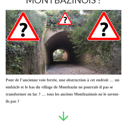
Mur de soutènement & limites de propriété
art. 653
Usucapion…Euh … Oups ?!…
MUR CONSTRUIT SANS
AUTORISATION !? …
Suite LRAR Mme GALOUZEAU à Elie
TROUCHE …
Numériquement votre !
Pont de l’ancienne voie ferrée, une obstruction à cet endroit … un
embâcle et le bas du village de Montbazin ne pourrait-il pas se
www.montbazin-autrement.com
transformer en lac ? … tous les anciens Montbazinois ne le savent-
ils pas ?
Chaîne Youtube Mme Galouzeau
Vidéos YOUTUBE
André Trouche secrétaire de mairie