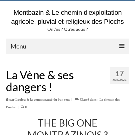
Montbazin & Le chemin d'exploitation
agricole, pluvial et religieux des Piochs
Ont’es ? Qu’es aquò ?
Menu
Accueil
La Vène & ses
17
Blog & Fil d’actualités du chemin
des Piochs
JUIL 2021
dangers !
Pluies & Inondations
par
Loulou & la communauté du bon sens
|
Classé dans :
Le chemin des
Sols argileux :
Attention DANGER ?
Piochs
|
0
THE BIG ONE
Historique parcelles TROUCHE
MONTBAZINOIS ?
Actes notariés & Chemin des Piochs de A à Z