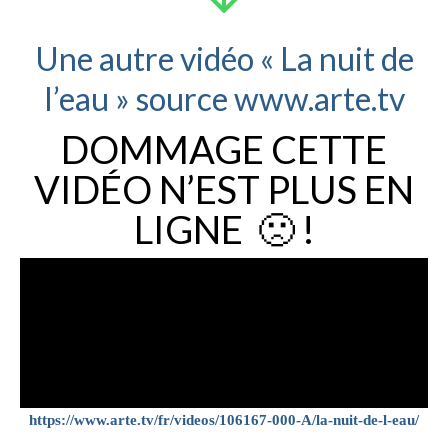
Une autre vidéo « La nuit de
l’eau » source www.arte.tv
DOMMAGE CETTE
VIDÉO N’EST PLUS EN
LIGNE 🙁 !
https://www.arte.tv/fr/videos/106167-000-A/la-nuit-de-l-eau/