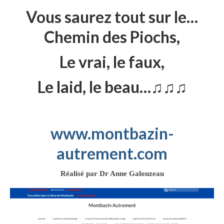
Montbazin
Vous saurez tout sur le…
La Vène & ses dangers !
Chemin des Piochs,
Je veux mon eau
Le vrai,
le faux,
!
Le laid, le beau
…♫♫♫
Un peu d’humour …
Tous ensemble ?
!
www.montbazin-
autrement.com
Burzet 29 mars !
Vendredi Saint
Réalisé par Dr Anne Galouzeau
Le chemin de Croix
d’André Trouche