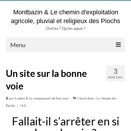
Montbazin & Le chemin d'exploitation
agricole, pluvial et religieux des Piochs
Ont’es ? Qu’es aquò ?
Menu
Accueil
3
Un site sur la bonne
Blog & Fil d’actualités du chemin
des Piochs
MAR 2021
voie
Pluies & Inondations
par
Loulou & la communauté du bon sens
|
Classé dans :
Le chemin des
Sols argileux :
Attention DANGER ?
Piochs
|
0
Historique parcelles TROUCHE
Fallait-il s’arrêter en si
Actes notariés & Chemin des Piochs de A à Z