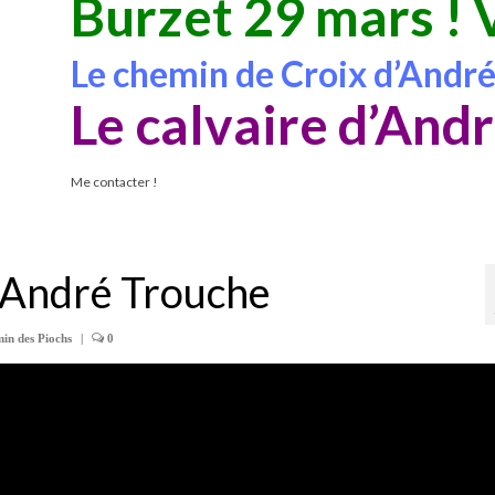
Burzet 29 mars ! 
Le chemin de Croix d’Andr
Le calvaire d’And
Me contacter !
d’André Trouche
in des Piochs
|
0