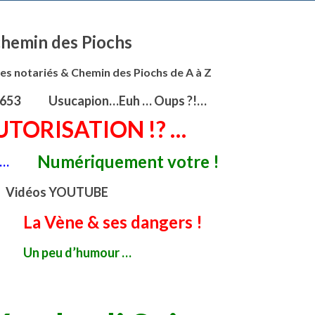
 chemin des Piochs
es notariés & Chemin des Piochs de A à Z
 653
Usucapion…Euh … Oups ?!…
TORISATION !? …
Numériquement votre !
 …
Vidéos YOUTUBE
La Vène & ses dangers !
Un peu d’humour …