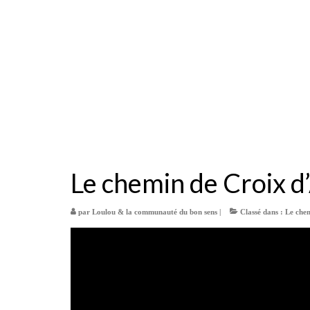
Le chemin de Croix 
par
Loulou & la communauté du bon sens
|
Classé dans :
Le chem