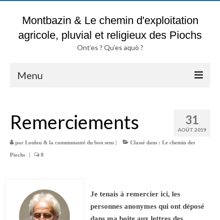
Montbazin & Le chemin d'exploitation
agricole, pluvial et religieux des Piochs
Ont’es ? Qu’es aquò ?
Menu
Accueil
Remerciements
31
Blog & Fil d’actualités du chemin
des Piochs
AOÛT 2019
par
Loulou & la communauté du bon sens
|
Classé dans :
Le chemin des
Pluies & Inondations
Piochs
|
0
Sols argileux :
Attention DANGER ?
Je tenais à remercier ici, les
Historique parcelles TROUCHE
personnes anonymes qui ont déposé
Actes notariés & Chemin des Piochs de A à Z
dans ma boite aux lettres des