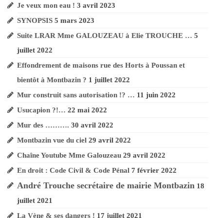
Je veux mon eau !
3 avril 2023
Montbazin
SYNOPSIS
5 mars 2023
La Vène & ses dangers !
Suite LRAR Mme GALOUZEAU à Elie TROUCHE …
5
Je veux mon eau
juillet 2022
!
Effondrement de maisons rue des Horts à Poussan et
bientôt à Montbazin ?
1 juillet 2022
Un peu d’humour …
Mur construit sans autorisation !? …
11 juin 2022
Tous ensemble ?
Usucapion ?!…
22 mai 2022
!
Mur des ……….
30 avril 2022
Montbazin vue du ciel
29 avril 2022
Burzet 29 mars !
Chaîne Youtube Mme Galouzeau
29 avril 2022
Vendredi Saint
En droit : Code Civil & Code Pénal
7 février 2022
André Trouche secrétaire de mairie Montbazin
18
Le chemin de Croix
juillet 2021
d’André Trouche
La Vène & ses dangers !
17 juillet 2021