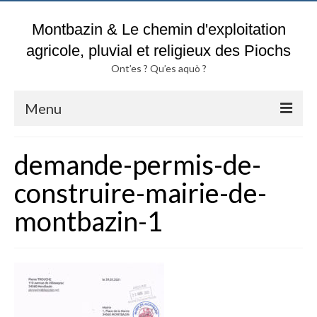
Montbazin & Le chemin d'exploitation
agricole, pluvial et religieux des Piochs
Ont’es ? Qu’es aquò ?
Menu
Accueil
demande-permis-de-
Blog & Fil d’actualités du chemin
construire-mairie-de-
des Piochs
montbazin-1
Pluies & Inondations
Sols argileux :
Attention DANGER ?
Historique parcelles TROUCHE
Actes notariés & Chemin des Piochs de A à Z