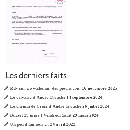
Mur de soutènement & limites de propriété
art. 653
Usucapion…Euh … Oups ?!…
MUR CONSTRUIT SANS
AUTORISATION !? …
Suite LRAR Mme GALOUZEAU à Elie
TROUCHE …
Les derniers faits
Numériquement votre !
Rdv sur www.chemin-des-piochs.com
16 novembre 2025
www.montbazin-autrement.com
Le calvaire d’André Trouche
14 septembre 2024
Chaîne Youtube Mme Galouzeau
Le chemin de Croix d’André Trouche
26 juillet 2024
Burzet 29 mars ! Vendredi Saint
29 mars 2024
Vidéos YOUTUBE
Un peu d’humour …
24 avril 2023
André Trouche secrétaire de mairie