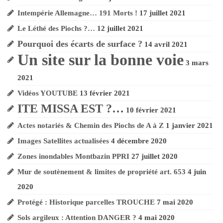
Le calvaire
Intempérie Allemagne… 191 Morts !
17 juillet 2021
d’André Trouche
Le Léthé des Piochs ?…
12 juillet 2021
Pourquoi des écarts de surface ?
14 avril 2021
Un site sur la bonne voie
Me contacter !
3 mars
2021
Vidéos YOUTUBE
13 février 2021
ITE MISSA EST ?…
10 février 2021
Actes notariés & Chemin des Piochs de A à Z
1 janvier 2021
Images Satellites actualisées
4 décembre 2020
Zones inondables Montbazin PPRI
27 juillet 2020
Mur de soutènement & limites de propriété art. 653
4 juin
2020
Protégé : Historique parcelles TROUCHE
7 mai 2020
Sols argileux :
Attention DANGER ?
4 mai 2020